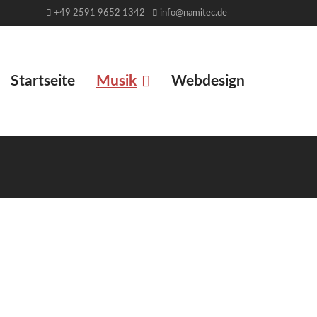
+49 2591 9652 1342
info@namitec.de
Startseite
Musik
Webdesign