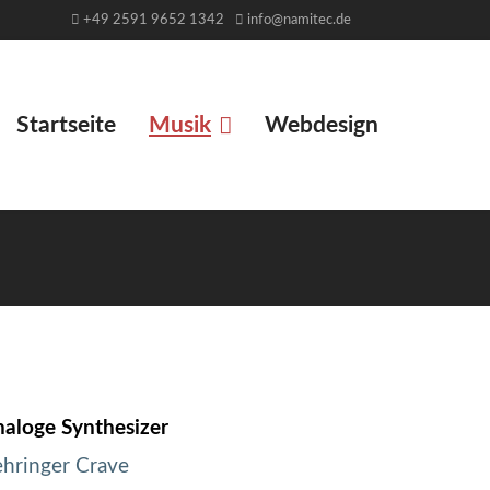
+49 2591 9652 1342
info@namitec.de
Startseite
Musik
Webdesign
aloge Synthesizer
hringer Crave