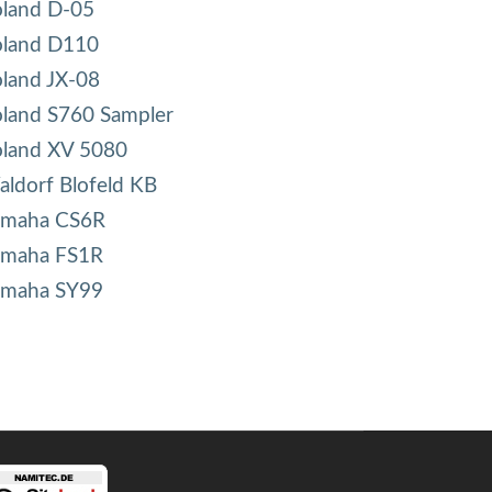
oland D-05
oland D110
land JX-08
land S760 Sampler
oland XV 5080
ldorf Blofeld KB
amaha CS6R
amaha FS1R
amaha SY99