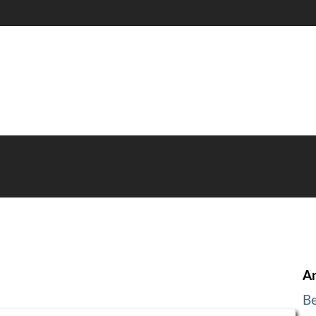
An
Be