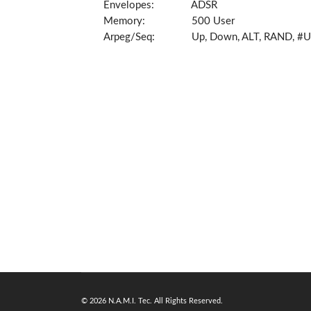
Envelopes:
ADSR
Memory:
500 User
Arpeg/Seq:
Up, Down, ALT, RAND, #U
© 2026 N.A.M.I. Tec. All Rights Reserved.