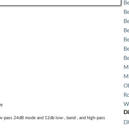
B
Be
Be
Be
Be
Be
B
Mo
Mu
O
R
Wa
ny
Di
ow-pass 24dB mode and 12db low-, band-, and high-pass
DX