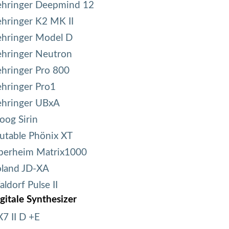
ehringer Deepmind 12
hringer K2 MK II
hringer Model D
hringer Neutron
hringer Pro 800
hringer Pro1
ehringer UBxA
og Sirin
table Phönix XT
berheim Matrix1000
oland JD-XA
ldorf Pulse II
gitale Synthesizer
7 II D +E