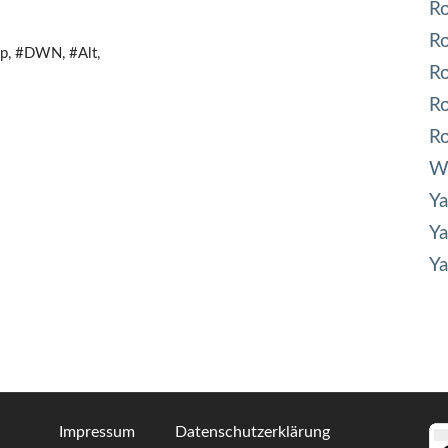
R
R
p, #DWN, #Alt,
Ro
Ro
R
Wa
Y
Y
Y
Impressum
Datenschutzerklärung